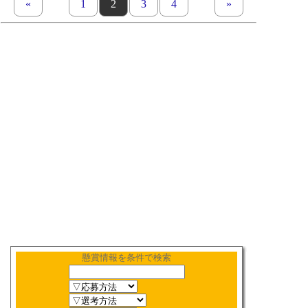
«
previous set of pages
page
1
page
2
page
3
page
4
next set of pages
»
懸賞情報を条件で検索