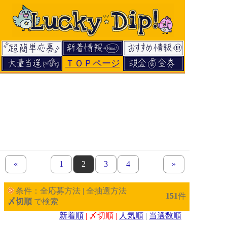
ＴＯＰページ
«
previous set of pages
page
1
page
2
page
3
page
4
next set of pages
»
条件：全応募方法 | 全抽選方法
151
件
〆切順
で検索
新着順
| 〆切順 |
人気順
|
当選数順