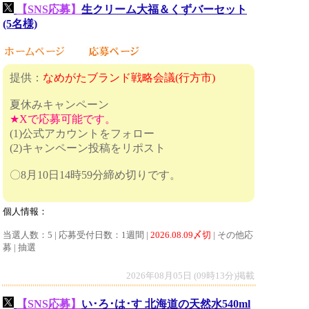
【SNS応募】
生クリーム大福＆くずバーセット
(5名様)
提供：
なめがたブランド戦略会議(行方市)
夏休みキャンペーン
★Xで応募可能です。
(1)公式アカウントをフォロー
(2)キャンペーン投稿をリポスト
〇8月10日14時59分締め切りです。
個人情報：
当選人数：5 | 応募受付日数：1週間 |
2026.08.09〆切
| その他応
募 | 抽選
2026年08月05日 (09時13分)掲載
【SNS応募】
い･ろ･は･す 北海道の天然水540ml