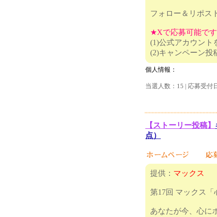
フォロー＆リポス
★Xで応募可能で
(1)公式アカウン
(2)キャ
個人情報：
当選人数：15 | 応募受付
【ストーリー投稿】
点）
提供：
マックス
第17回 マックス
あなたが今、心に