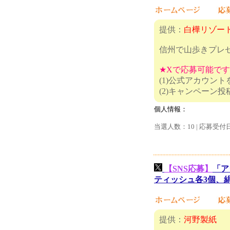
提供：
白樺リゾー
信州で山歩きプレ
★Xで応募可能で
(1)公式アカウン
(2)キャ
個人情報：
当選人数：10 | 応募受付
【SNS応募】
「ア
ティッシュ各3個、絹
提供：
河野製紙