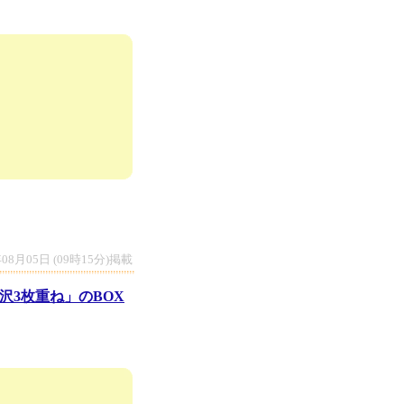
年08月05日 (09時15分)掲載
沢3枚重ね」のBOX