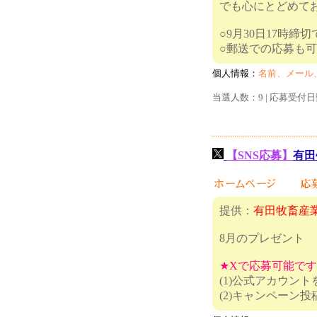
でも心にとどめて
○9月30日17時締
○郵送で
個人情報：
名前、メール
当選人数：9 | 応募受付日
【SNS応募】
有田
提供：
有田牧畜産
8月のプレゼント
★Xで応募可能で
(1)公式アカウン
(2)キャ