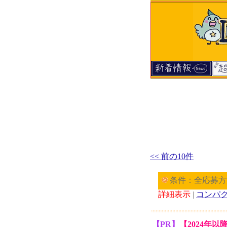
<< 前の10件
条件：全応募方
詳細表示
|
コンパ
【PR】
【2024年