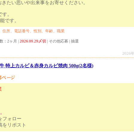
おきたい思いや出来事をお寄せください。
切です。
の応募も可能です。
、住所、電話番号、性別、年齢、職業
数：2ヶ月 |
2026.09.29〆切
| その他応募 | 抽選
2026
牛 特上カルビ＆赤身カルビ焼肉 500g(2名様)
業
す。
トをフォロー
ンペーン投稿をリポスト