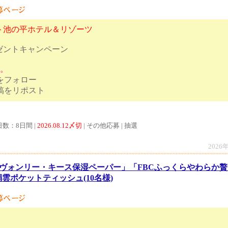
ト池の平ホテル＆リゾーツ
ゼントキャンペーン
す。
トをフォロー
ンペーン投稿をリポスト
日数：8日間 |
2026.08.12〆切
| その他応募 | 抽選
2026
ヴォンリー・キース保湿ペーパー」「FBCふっくらやわらか贅
雲ポケットティッシュ(10名様)