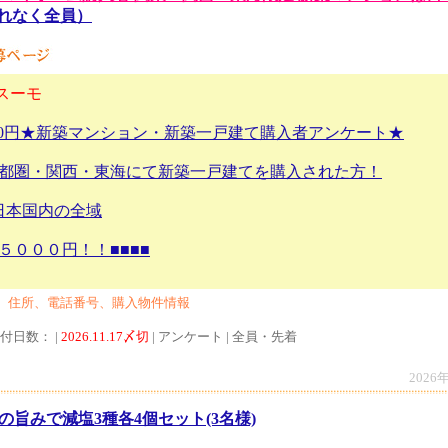
もれなく全員）
スーモ
00円★新築マンション・新築一戸建て購入者アンケート★
、首都圏・関西・東海にて新築一戸建てを購入された方！
日本国内の全域
５０００円！！■■■■
、住所、電話番号、購入物件情報
受付日数： |
2026.11.17〆切
| アンケート | 全員・先着
2026
の旨みで減塩3種各4個セット(3名様)