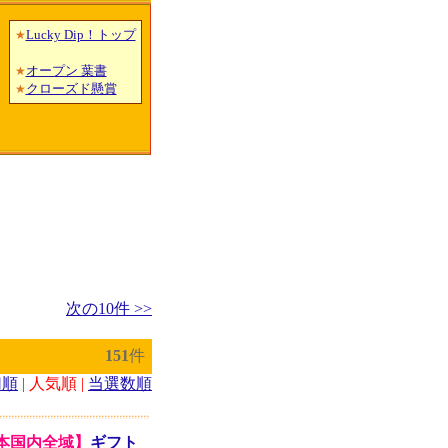
Lucky Dip！トップ
★
オープン 葉書
★
クローズド懸賞
★
次の10件 >>
151
件
切順
| 人気順 |
当選数順
日本国内全域】
ギフト