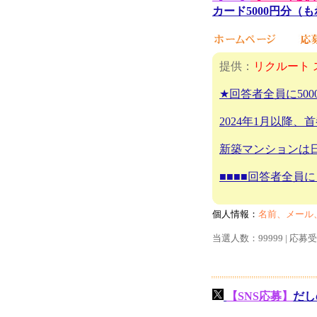
カード5000円分（
提供：
リクルート 
★回答者全員に50
2024年1月以降
新築マンションは
■■■■回答者全員に
個人情報：
名前、メール
当選人数：99999 | 応募
【SNS応募】
だし