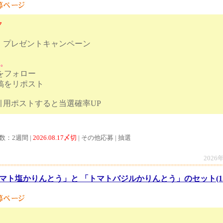
ク
！プレゼントキャンペーン
す。
トをフォロー
投稿をリポスト
ものを引用ポストすると当選確率UP
数：2週間 |
2026.08.17〆切
| その他応募 | 抽選
2026
マト塩かりんとう」と 「トマトバジルかりんとう」のセット(1