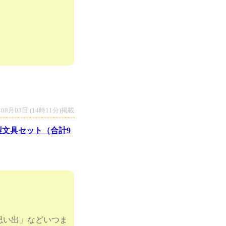
年08月03日 (14時11分)掲載
製文具セット（合計9
思い出」などいつま