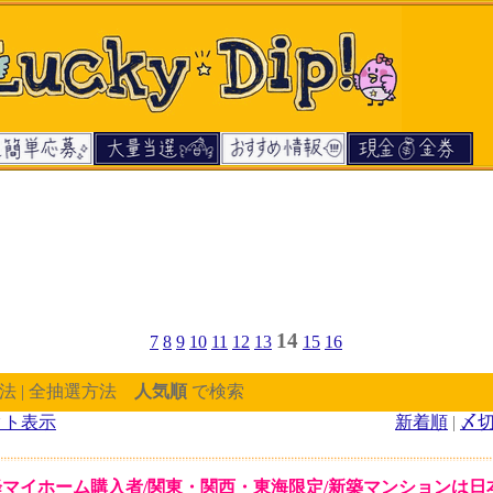
14
7
8
9
10
11
12
13
15
16
法 | 全抽選方法
人気順
で検索
クト表示
新着順
|
〆
以降マイホーム購入者/関東・関西・東海限定/新築マンションは