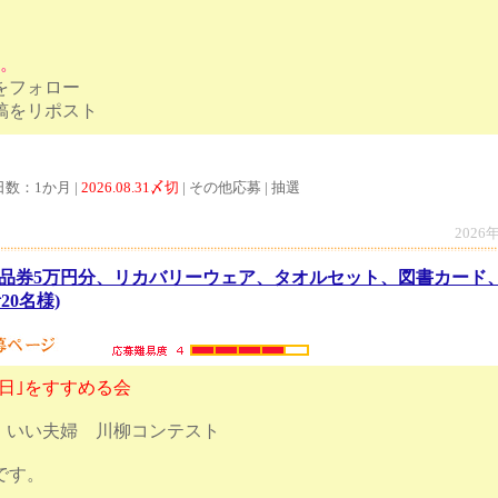
す。
トをフォロー
ンペーン投稿をリポスト
日数：1か月 |
2026.08.31〆切
| その他応募 | 抽選
2026
品券5万円分、リカバリーウェア、タオルセット、図書カード
20名様)
日｣をすすめる会
1回 いい夫婦 川柳コンテスト
日17時締切です。