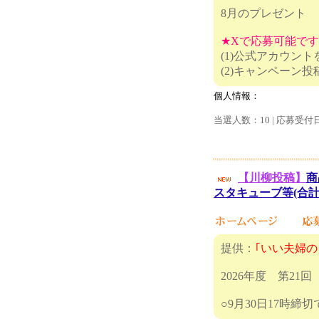
8月のプレゼント
★Xで応募可能で
(1)公式アカウン
(2)キャ
個人情報：
当選人数：10 | 応募受付
【川柳投稿】
商
スタキューブ等(合計
提供：
｢いい夫婦の
2026年度 第2
○9月30