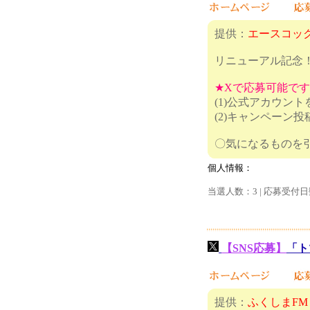
提供：
エースコッ
リニューアル記念
★Xで応募可能で
(1)公式アカウン
(2)キャンペーン
〇気になる
個人情報：
当選人数：3 | 応募受付日
【SNS応募】
「ト
提供：
ふくしまFM