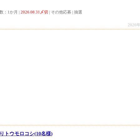
数：1か月 |
2026.08.31〆切
| その他応募 | 抽選
2026
りトウモロコシ(10名様)