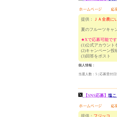
提供：
ＪＡ全農に
夏のフルーツキャ
★Xで応募可能で
(1)公式アカウン
(2)キャンペーン
(3)回
個人情報：
当選人数：5 | 応募受付日
【SNS応募】
塩こ
提供：
フジッコ