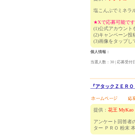
塩こんぶでミネラ
★Xで応募可能で
(1)公式アカウン
(2)キャンペーン
(3)画
個人情報：
当選人数：30 | 応募受付
『アタックＺＥＲＯ 
提供：
花王 MyKao
アンケート回答者の
ター ＰＲＯ