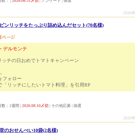
日数： |
2026.08.31〆切
| アンケート | 抽選
2026
ピンリッチをたっぷり詰め込んだセット(70名様)
 デルモンテ
ンリッチの日おめでトマトキャンペーン
す。
トをフォロー
ンリッチで「リッチにしたいトマト料理」を引用
日数：2週間 |
2026.08.10〆切
| その他応募 | 抽選
2026
堂のおせんべい10袋(2名様)