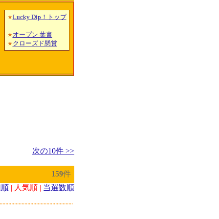
Lucky Dip！トップ
★
オープン 葉書
★
クローズド懸賞
★
次の10件 >>
159
件
切順
| 人気順 |
当選数順