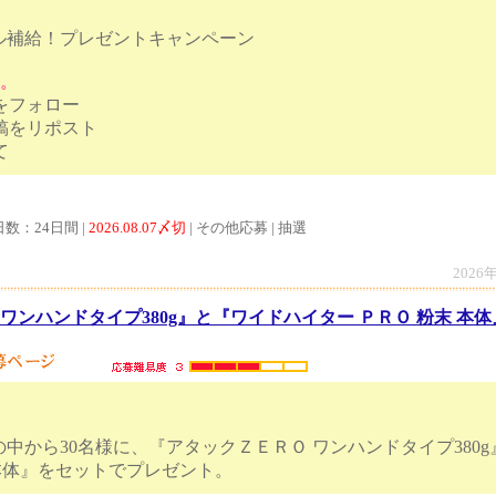
ル補給！プレゼントキャンペーン
す。
トをフォロー
投稿をリポスト
像をタップして
日数：24日間 |
2026.08.07〆切
| その他応募 | 抽選
2026
ワンハンドタイプ380g』と『ワイドハイター ＰＲＯ 粉末 本体』
中から30名様に、『アタックＺＥＲＯ ワンハンドタイプ380
 粉末 本体』をセットでプレゼント。