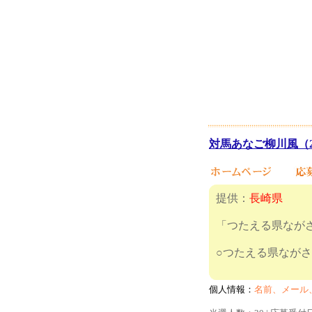
対馬あなご柳川風（2
提供：
長崎県
「つたえる県ながさ
○つたえる県ながさ
個人情報：
名前、メール