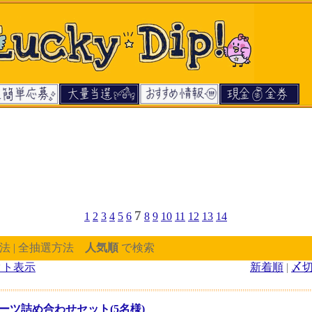
7
1
2
3
4
5
6
8
9
10
11
12
13
14
法 | 全抽選方法
人気順
で検索
クト表示
新着順
|
〆
ーツ詰め合わせセット(5名様)