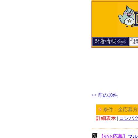
<< 前の10件
条件：全応募方
詳細表示
|
コンパ
【SNS応募】
フル