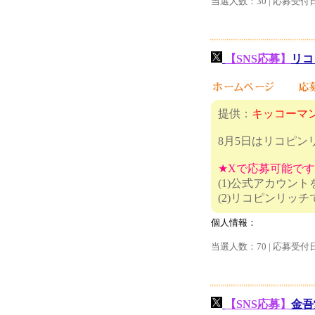
当選人数：30 | 応募受付
【SNS応募】
リコ
提供：
キッコーマン
8月5日はリコピ
★Xで応募可能で
(1)公式アカウン
(2)リコピ
個人情報：
当選人数：70 | 応募受付
【SNS応募】
金吾