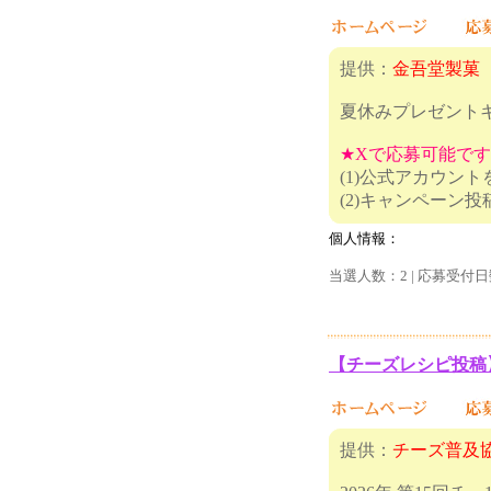
提供：
金吾堂製菓
夏休みプレゼント
★Xで応募可能で
(1)公式アカウン
(2)キャ
個人情報：
当選人数：2 | 応募受付日
【チーズレシピ投稿
提供：
チーズ普及