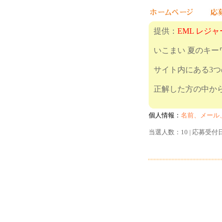
提供：
EML レジ
いこまい 夏のキ
サイト内にある3
正解した方の中から
個人情報：
名前、メール
当選人数：10 | 応募受付