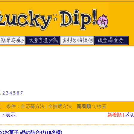
1
2
3
4
5
6
7
] 条件：全応募方法 | 全抽選方法
新着順
で検索
クト表示
新着順 |
〆
お菓子5品の詰合せ(10名様)