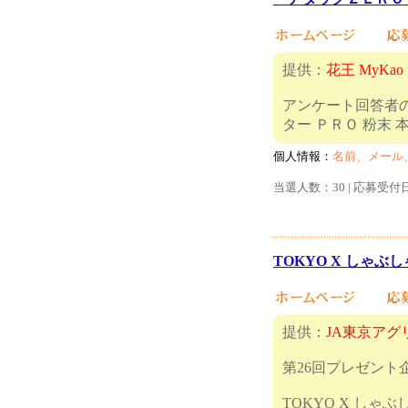
提供：
花王 MyKao
アンケート回答者の
ター ＰＲＯ
個人情報：
名前、メール
当選人数：30 | 応募受付
TOKYO X しゃぶし
提供：
JA東京アグ
第26回プレゼント
TOKYO X しゃ