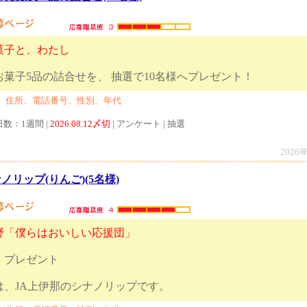
菓子と、わたし
めのお菓子5品の詰合せを、 抽選で10名様へ
、住所、電話番号、性別、年代
日数：1週間 |
2026.08.12〆切
| アンケート | 抽選
2026
ノリップ(りんご)(5名様)
野「僕らはおいしい応援団」
！プレゼント
ントは、JA上伊那のシナノリップです。