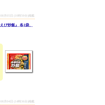
年08月05日 (10時59分)掲載
えび炒飯』 各1袋、
年08月04日 (14時36分)掲載