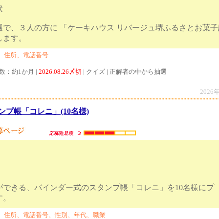
状
選で、３人の方に 「ケーキハウス リバージュ堺ふるさとお菓
レゼントします。
、住所、電話番号
数：約1か月 |
2026.08.26〆切
| クイズ | 正解者の中から抽選
2026
プ帳「コレニ」(10名様)
ができる、バインダー式のスタンプ帳「コレニ」を10名様にプ
いたします。
、住所、電話番号、性別、年代、職業