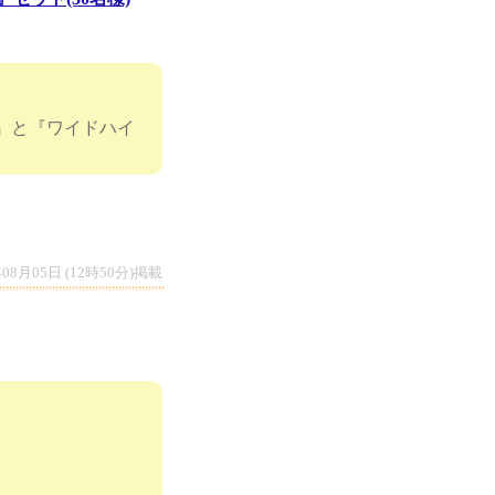
g』と『ワイドハイ
年08月05日 (12時50分)掲載