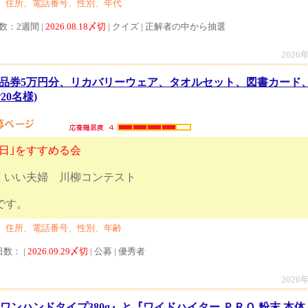
、住所、電話番号、性別、年代
数：2週間 |
2026.08.18〆切
| クイズ | 正解者の中から抽選
2026
品券5万円分、リカバリーウェア、タオルセット、図書カード
20名様)
日｣をすすめる会
1回 いい夫婦 川柳コンテスト
日17時締切です。
、住所、電話番号、性別、年齢
日数： |
2026.09.29〆切
| 公募 | 優秀者
2026
ワンハンドタイプ380g』と『ワイドハイター ＰＲＯ 粉末 本体』