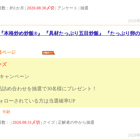
日数：約1か月 |
2026.08.30〆切
| アンケート | 抽選
2026
『本格炒め炒飯®』 『具材たっぷり五目炒飯』 『たっぷり卵の
ーズ
度キャンペーン
品詰め合わせを抽選で30名様にプレゼント！
トをフォローされている方は当選確率UP
、年齢
日数： |
2026.08.31〆切
| クイズ | 正解者の中から抽選
2026