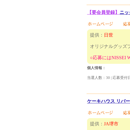
【要会員登録】
ニッ
提供：
日世
オリジナルグッズ
○応募にはNISSE
個人情報：
当選人数：30 | 応募受付
ケーキハウス リバ
提供：
JA堺市