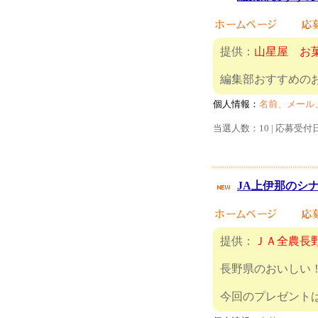
提供：
山星屋 お
編集部おすす
個人情報：
名前、メール
当選人数：10 | 応募受付
JA上伊那のシナ
提供：
ＪＡ全農長
長野県のおいしい
今回のプレゼ