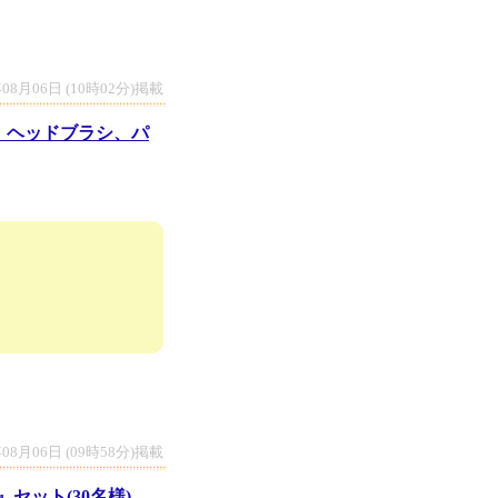
年08月06日 (10時02分)掲載
、ヘッドブラシ、パ
年08月06日 (09時58分)掲載
セット(30名様)