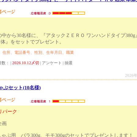
中から30名様に、『アタックＺＥＲＯ ワンハンドタイプ380
 粉末 本体』をセットでプレゼント。
、住所、電話番号、性別、生年月日、職業
日数： |
2026.10.12〆切
| アンケート | 抽選
2026
ゃぶセット(10名様)
リパーク
企画
ぶしゃぶ用 バラ300g、モモ300gのセットでプレゼントします！