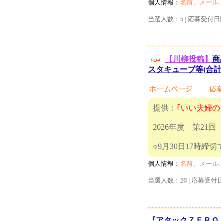
個人情報：
名前、メール
当選人数：5 | 応募受付日
【川柳投稿】
商
スタキューブ等(合計
提供：
｢いい夫婦の
2026年度 第2
○9月30
個人情報：
名前、メール
当選人数：20 | 応募受付
『アタックＺＥＲＯ 